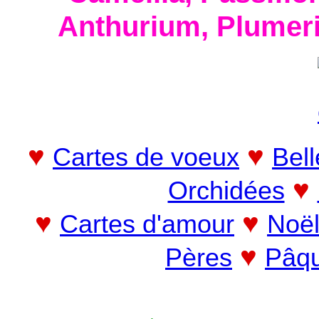
Anthurium, Plumeri
♥
♥
Cartes de voeux
Bell
♥
Orchidées
♥
♥
Cartes d'amour
Noë
♥
Pères
Pâq