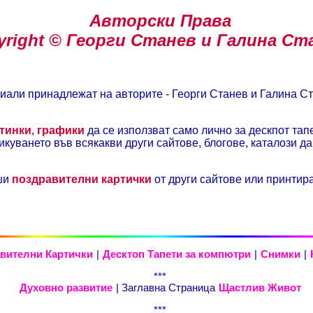
Авторски Права
yright © Георги Станев и Галина Ст
иали принадлежат на авторите - Георги Станев и Галина Ст
тинки
,
графики
да се използват само лично за дескпот тап
куването във всякакви други сайтове, блогове, каталози д
ши
поздравителни картички
от други сайтове или принтир
вителни Картички
|
Десктоп Тапети за компютри
|
Снимки
|
***
Духовно развитие
| Заглавна Страница
Щастлив Живот
***