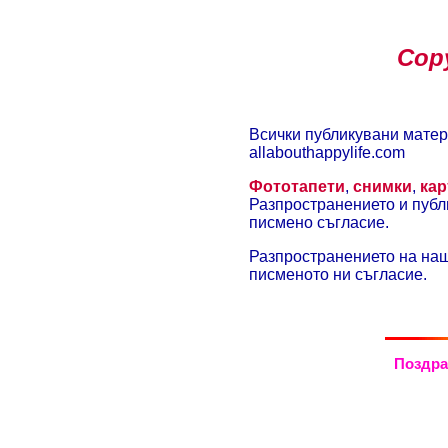
Cop
Всички публикувани матер
allabouthappylife.com
Фототапети
,
снимки
,
кар
Разпространението и публи
писмено съгласие.
Разпространението на на
писменото ни съгласие.
Поздра