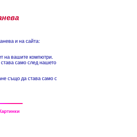
анева
анева и на сайта:
ет на вашите компютри.
а става само след нашето
ане също да става само с
Картинки