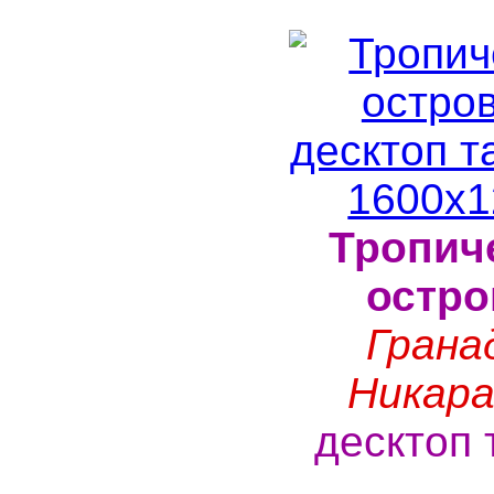
Тропич
остро
Грана
Никара
десктоп 