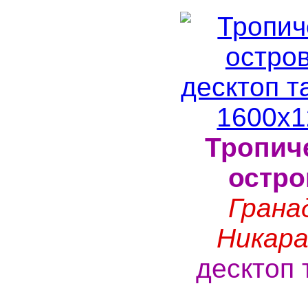
Тропич
остро
Грана
Никара
десктоп 