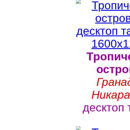
Тропич
остро
Грана
Никара
десктоп 