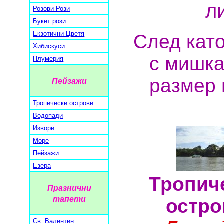
л
Розови Рози
Букет рози
Екзотични Цветя
След като
Хибискуси
с мишка
Плумерия
размер 
Пейзажи
Тропически острови
Водопади
Извори
Море
Пейзажи
Езера
Тропич
Празнични
тапети
остро
Св. Валентин