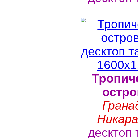
Тропич
остро
Грана
Никара
десктоп 