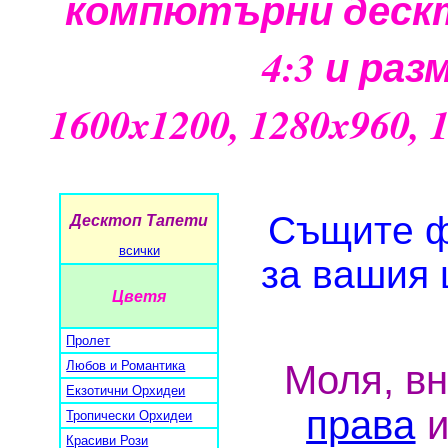
компютърни деск
4:3 и раз
1600x1200, 1280x960, 
Същите ф
Десктоп Тапети
всички
за вашия 
Цветя
Пролет
Любов и Романтика
Моля, в
Екзотични Орхидеи
права
и
Тропически Орхидеи
Красиви Рози