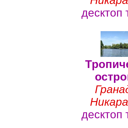
Никара
десктоп 
Тропич
остро
Грана
Никара
десктоп 