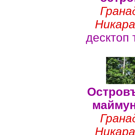
Грана
Никара
десктоп 
Островъ
маймун
Грана
Никара