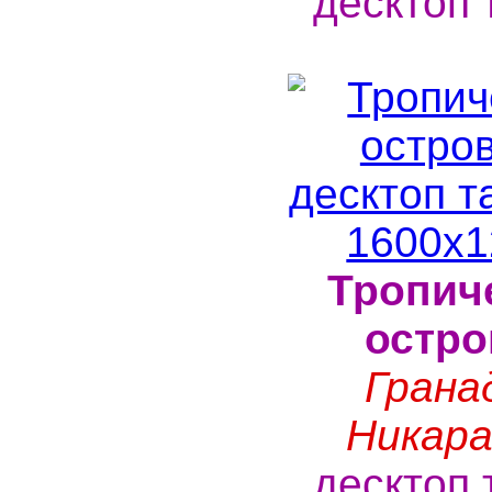
десктоп 
Тропич
остро
Грана
Никара
десктоп 