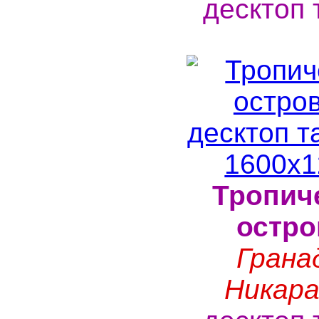
десктоп 
Тропич
остро
Грана
Никара