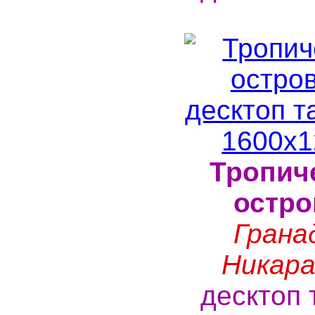
Тропич
остро
Грана
Никара
десктоп 