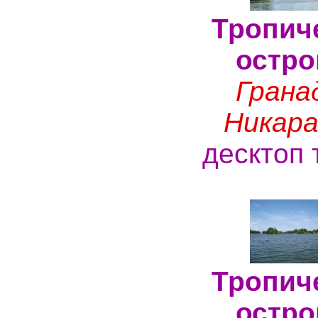
Тропич
остро
Грана
Никара
десктоп 
Тропич
остро