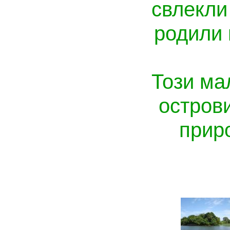
свлекли
родили 
Този ма
острови
прир