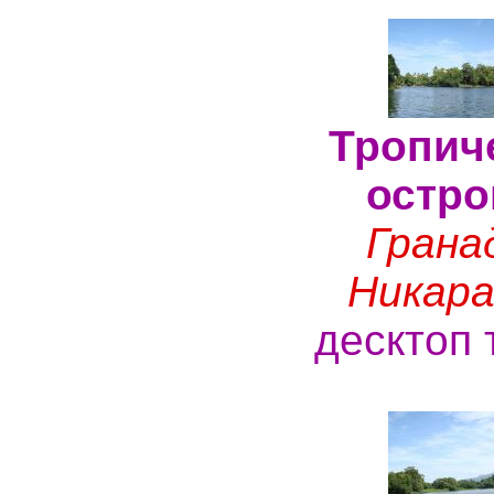
Тропич
остро
Грана
Никара
десктоп 