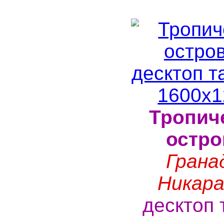
Тропич
остро
Грана
Никара
десктоп 