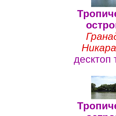
Тропич
остро
Грана
Никара
десктоп 
Тропич