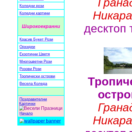
Грана
Коледни рози
Никара
Коледни картини
десктоп 
Широкоекранни
Красив Букет Рози
Орхидеи
Екзотични Цветя
Многоцветни Рози
Розови Рози
Тропически острови
Тропич
Весела Коледа
остро
Поздравителни
Грана
Картички
Начало
Никара