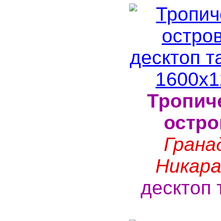
Тропич
остро
Грана
Никара
десктоп 