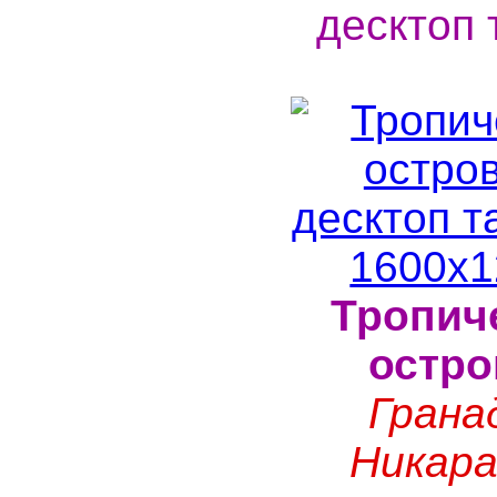
десктоп 
Тропич
остро
Грана
Никара