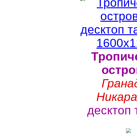
Тропич
остро
Грана
Никара
десктоп 