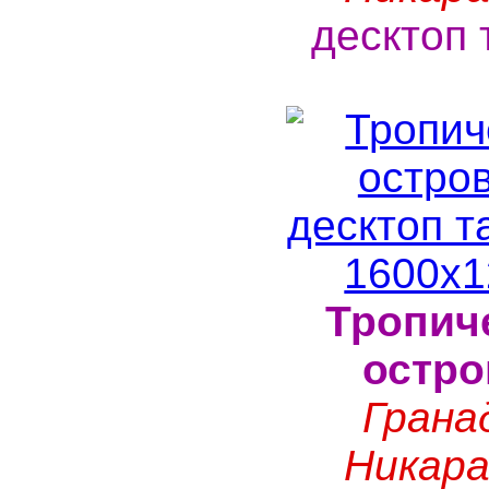
десктоп 
Тропич
остро
Грана
Никара