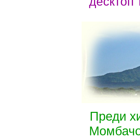
десктоп 
Преди х
Момбачо 