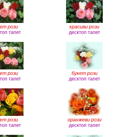
ет рози
красиви рози
топ тапет
десктоп тапет
ет рози
букет рози
топ тапет
десктоп тапет
ет рози
оранжеви рози
топ тапет
десктоп тапет