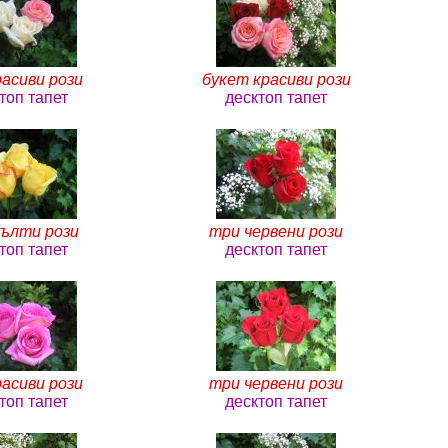
асиви рози
букет красиви рози
топ тапет
десктоп тапет
ълти рози
три червени рози
топ тапет
десктоп тапет
асиви рози
три червени рози
топ тапет
десктоп тапет