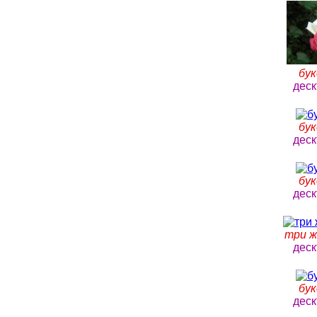
бук
деск
бук
деск
бук
деск
три ж
деск
бук
деск