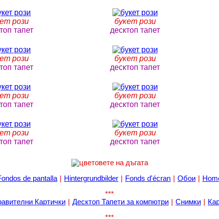
ет рози
букет рози
топ тапет
десктоп тапет
ет рози
букет рози
топ тапет
десктоп тапет
ет рози
букет рози
топ тапет
десктоп тапет
ет рози
букет рози
топ тапет
десктоп тапет
Fondos de pantalla
|
Hintergrundbilder
|
Fonds d'écran
|
Обои
|
Hom
***
авителни Картички
|
Десктоп Тапети за компютри
|
Снимки
|
Ка
***