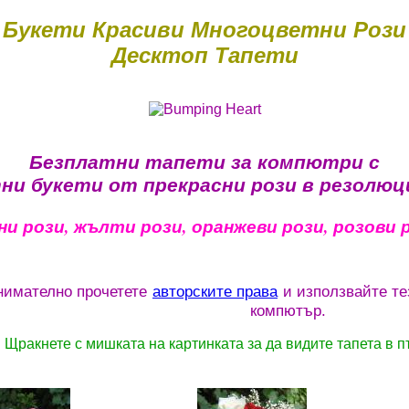
Букети Красиви Многоцветни Рози
Десктоп Тапети
Безплатни тапети за компютри с
и букети от прекрасни рози в резолюц
ни рози, жълти рози, оранжеви рози, розови 
нимателно прочетете
авторските права
и използвайте те
компютър.
Щракнете с мишката на картинката за да видите тапета в п