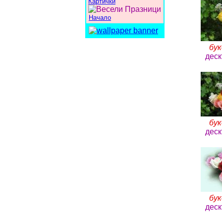
Картички
Начало
бук
деск
бук
деск
бук
деск