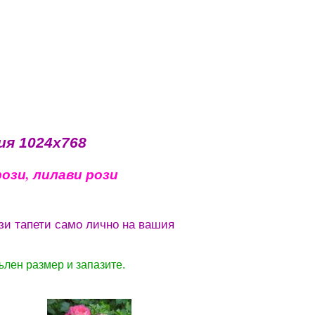
ия 1024x768
рози, лилави рози
зи тапети само лично на вашия
ълен размер и запазите.