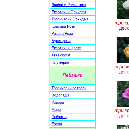
Любов и Романтика
Екзотични Орхидеи
Тропически Орхидеи
три кр
Красиви Рози
деск
Розови Рози
Букет рози
Екзотични Цветя
Хибискуси
Плумерия
три ж
деск
Пейзажи
Тропически острови
Водопади
Извори
Море
три кр
деск
Пейзажи
Езера