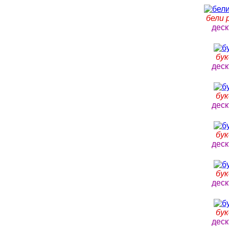
бели 
деск
бук
деск
бук
деск
бук
деск
бук
деск
бук
деск