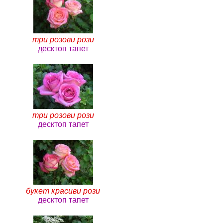
три розови рози
десктоп тапет
три розови рози
десктоп тапет
букет красиви рози
десктоп тапет