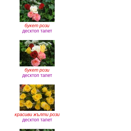
букет рози
десктоп тапет
букет рози
десктоп тапет
красиви жълти рози
десктоп тапет