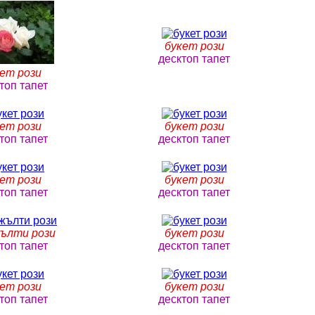
букет рози
десктоп тапет
ет рози
топ тапет
ет рози
букет рози
топ тапет
десктоп тапет
ет рози
букет рози
топ тапет
десктоп тапет
ълти рози
букет рози
топ тапет
десктоп тапет
ет рози
букет рози
топ тапет
десктоп тапет