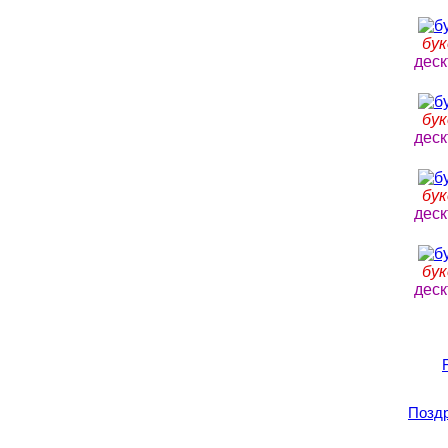
бук
деск
бук
деск
бук
деск
бук
деск
Поздр