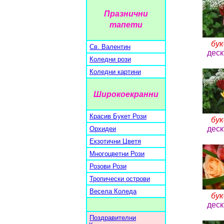
Празнични
тапети
бук
Св. Валентин
деск
Коледни рози
Коледни картини
Широкоекранни
Красив Букет Рози
бук
деск
Орхидеи
Екзотични Цветя
Многоцветни Рози
Розови Рози
Тропически острови
Весела Коледа
бук
деск
Поздравителни