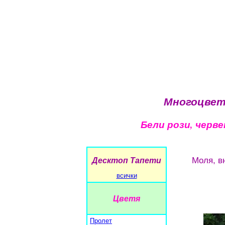
Многоцветн
Бели рози, черве
Моля, в
Десктоп Тапети
всички
Цветя
Пролет