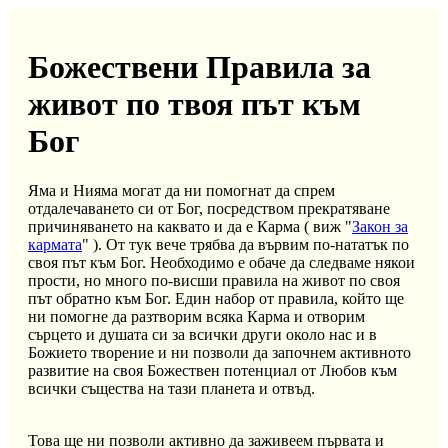
Божествени Правила за
живот по твоя път към
Бог
Яма и Нияма могат да ни помогнат да спрем
отдалечаването си от Бог, посредством прекратяване
причиняването на каквато и да е Карма ( виж "
Закон за
кармата
" ). От тук вече трябва да вървим по-нататък по
своя път към Бог. Необходимо е обаче да следваме някои
прости, но много по-висши правила на живот по своя
път обратно към Бог. Един набор от правила, който ще
ни помогне да разтворим всяка Карма и отворим
сърцето и душата си за всички други около нас и в
Божието творение и ни позволи да започнем активното
развитие на своя Божествен потенциал от Любов към
всички същества на тази планета и отвъд.
Това ще ни позволи активно да заживеем първата и