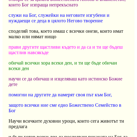
които Бог изпраща непрекъснато
служи на Бог, служейки на неговите изгубени и
нуждаещи се деца в цялото Негово творение
споделяй това, което имаш с всички онези, които имат
малко или нямат нищо
прави другите щастливи където и да са и ти ще бъдеш
щастлив навсякъде
обичай всички хора всеки ден, и ти ще бъде обичан
всеки ден
научи се да обичаш и изцеляваш като истинско Божие
дете
помогни на другите да намерят своя път към Бог,
защото всички ние сме едно Божествено Семейство в
Бог
Научи всичките духовни уроци, които сега животът ти
предлага
и бъди готов всеки ден да последваш поканата на Бог да