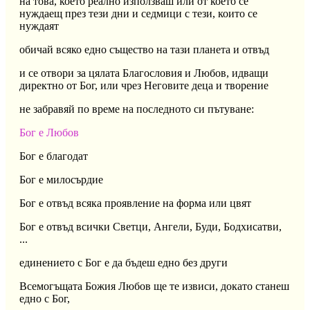
на това, което реално използваш или от което се
нуждаещ през тези дни и седмици с тези, които се
нуждаят
обичай всяко едно същество на тази планета и отвъд
и се отвори за цялата Благословия и Любов, идващи
директно от Бог, или чрез Неговите деца и творение
не забравяй по време на последното си пътуване:
Бог е Любов
Бог е благодат
Бог е милосърдие
Бог е отвъд всяка проявление на форма или цвят
Бог е отвъд всички Светци, Ангели, Буди, Бодхисатви,
...
единението с Бог е да бъдеш едно без други
Всемогъщата Божия Любов ще те извиси, докато станеш
едно с Бог,