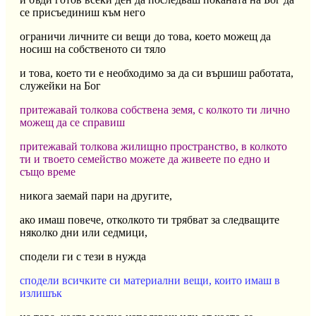
се присъединиш към него
ограничи личните си вещи до това, което можещ да
носиш на собственото си тяло
и това, което ти е необходимо за да си вършиш работата,
служейки на Бог
притежавай толкова собствена земя, с колкото ти лично
можещ да се справиш
притежавай толкова жилищно пространство, в колкото
ти и твоето семейство можете да живеете по едно и
също време
никога заемай пари на другите,
ако имаш повече, отколкото ти трябват за следващите
няколко дни или седмици,
сподели ги с тези в нужда
сподели всичките си материални вещи, които имаш в
излишък