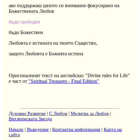
ако поддържаш цялото си внимание фокусирано на
Божествената Любов
бъди свободен
бъди Божествен
Любовта е истината на твоето Същество,
защото Любовта е Божията истина
Оригиналният текст на английски: "Divine rules for Life"
е част от
"Spiritual Treasures - Final Edition"
Духовно Развитие
|
С Любов
|
Молитва за Любов
|
Витлеемската Звезда
Начало
|
Въведение
|
Контактна информация
|
Карта на
сайта