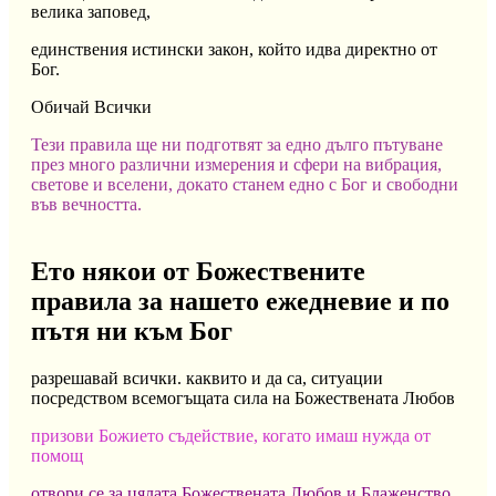
велика заповед,
единствения истински закон, който идва директно от
Бог.
Обичай Всички
Тези правила ще ни подготвят за едно дълго пътуване
през много различни измерения и сфери на вибрация,
светове и вселени, докато станем едно с Бог и свободни
във вечността.
Ето някои от Божествените
правила за нашето ежедневие и по
пътя ни към Бог
разрешавай всички. каквито и да са, ситуации
посредством всемогъщата сила на Божествената Любов
призови Божието съдействие, когато имаш нужда от
помощ
отвори се за цялата Божествената Любов и Блаженство,