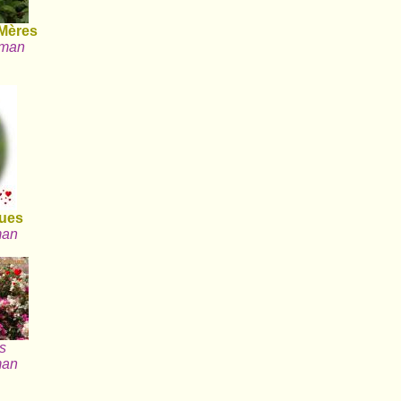
 Mères
aman
ques
man
rs
man