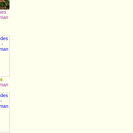
ues
aman
rs
aman