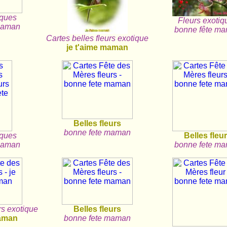
iques
Fleurs exotiq
maman
bonne fête m
Cartes belles fleurs exotique
je t'aime maman
Belles fleurs
bonne fete maman
iques
Belles fleu
maman
bonne fete m
rs exotique
Belles fleurs
maman
bonne fete maman