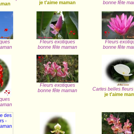
je t'aime maman
bonne fête m
maman
iques
Fleurs exotiques
Fleurs exotiq
maman
bonne fête maman
bonne fête m
Fleurs exotiques
Cartes belles fleur
bonne fête maman
je t'aime ma
iques
maman