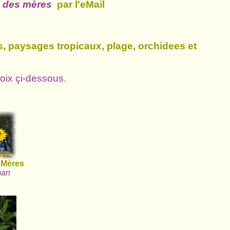
e des mères
par l'eMail
, paysages tropicaux, plage, orchidees et
oix çi-dessous.
 Mères
man