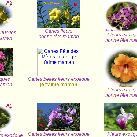
Cartes fleurs
irtuelles
Fleurs exotiq
bonne fête maman
maman
bonne fête m
iques
Cartes belles fleurs exotique
maman
je t'aime maman
Fleurs exotiq
bonne fête m
Cartes belles fleurs exotique
Fleurs exotiq
rs exotique