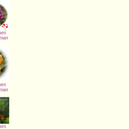
ues
aman
ues
aman
ues