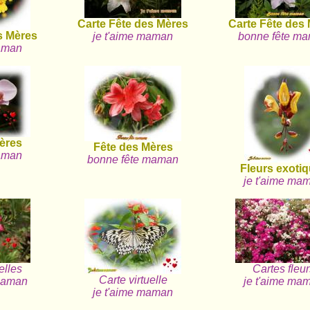
Carte Fête des Mères
Carte Fête des
s Mères
je t'aime maman
bonne fête m
maman
ères
Fête des Mères
maman
bonne fête maman
Fleurs exoti
je t'aime ma
elles
Cartes fleu
Carte virtuelle
maman
je t'aime ma
je t'aime maman