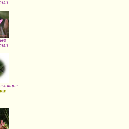
aman
ues
aman
s exotique
man