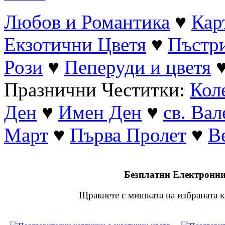
Любов и Романтика
♥
Кар
Екзотични Цветя
♥
Пъстр
Рози
♥
Пеперуди и цветя
Празнични Честитки:
Кол
Ден
♥
Имен Ден
♥
св. Ва
Март
♥
Първа Пролет
♥
В
Безплатни Електронни
Щракнете с мишката на избраната ка