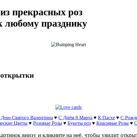
из прекрасных роз
 любому празднику
е открытки
 Дню Святого Валентина
♥
С Днём 8 Марта
♥
К Пасхе
♥
С Рожд
ческие Цветы
♥
Розовые Розы
♥
Букеты роз
♥
Красивые Розы
♥
О
ртинок внизу и кликните на неё, чтобы увидит откры