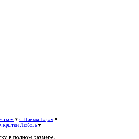
еством
♥
С Новым Годом
♥
ткрытки Любовь
♥
тку в полном размере.