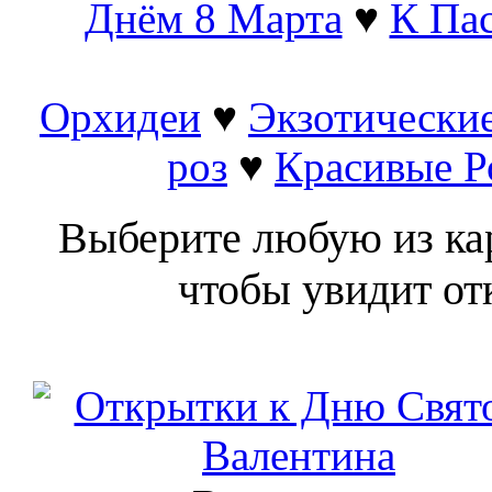
Днём 8 Марта
♥
К Па
Орхидеи
♥
Экзотически
роз
♥
Красивые Р
Выберите любую из кар
чтобы увидит от