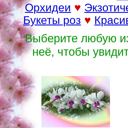
Орхидеи
♥
Экзотич
Букеты роз
♥
Краси
Выберите любую из
неё, чтобы увиди