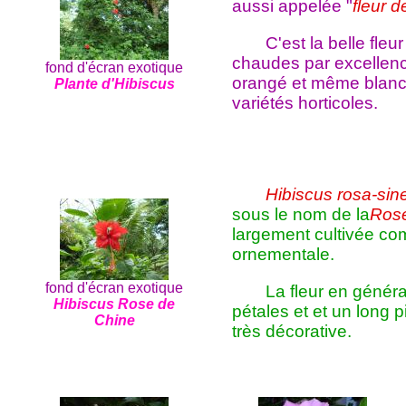
aussi appelée "
fleur 
C'est la belle fle
chaudes par excellenc
fond d'écran exotique
orangé et même blan
Plante d'Hibiscus
variétés horticoles.
Hibiscus rosa-sin
sous le nom de la
Rose
largement cultivée c
ornementale.
fond d'écran exotique
La fleur en génér
Hibiscus Rose de
pétales et et un long p
Chine
très décorative.