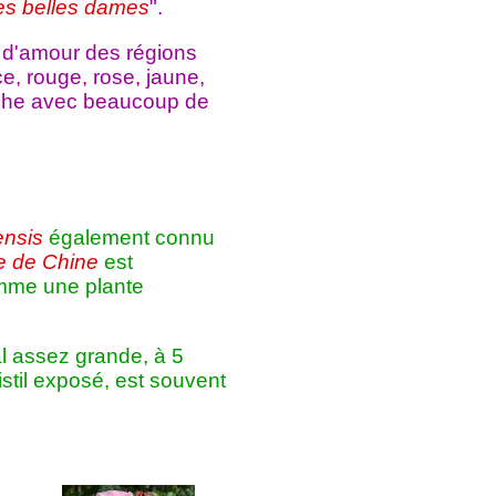
des belles dames
".
ur d'amour des régions
e, rouge, rose, jaune,
che avec beaucoup de
ensis
également connu
 de Chine
est
omme une plante
al assez grande, à 5
istil exposé, est souvent